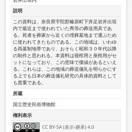
説明
この資料は、奈良県宇陀郡榛原町下井足岩井出垣
内で最近まで使われていた輿等の葬送用具であ
る。死者を葬家から近くの埋葬墓地まで運ぶため
に使われてきたものである。この地域は、いわゆ
る両墓制地帯であり、おそらく昭和３０年代以降
の制作と思われる。本資料は寝棺用と座棺用がセ
ットになっており、この意味で価値があるといえ
る。これらは、この地域の葬送儀礼を明らかにす
る上でも日本の葬送儀礼研究の具体的資料として
も貴重である。
所蔵
国立歴史民俗博物館
権利表示
CC BY-SA (表示-継承) 4.0