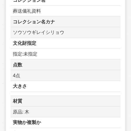
コレクション名
葬送儀礼資料
コレクション名カナ
ソウソウギレイシリョウ
文化財指定
指定:未指定
点数
4点
大きさ
材質
原品: 木
実物か複製か