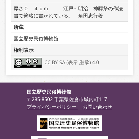
厚さ０．４ｃｍ　　　江戸～明治　神葬祭の作法
書で簡略に書かれている。　角田忠行著
所蔵
国立歴史民俗博物館
権利表示
CC BY-SA (表示-継承) 4.0
国立歴史民俗博物館
〒285-8502 千葉県佐倉市城内町117
プライバシーポリシー
お問い合わせ