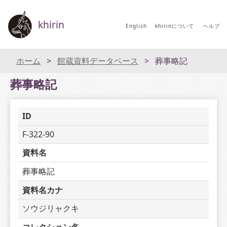
khirin
English
khirinについて
ヘルプ
ホーム
館蔵資料データベース
葬事略記
葬事略記
ID
F-322-90
資料名
葬事略記
資料名カナ
ソウジリャクキ