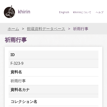
khirin
English
khirinについて
ヘルプ
ホーム
館蔵資料データベース
祈雨行事
祈雨行事
ID
F-323-9
資料名
祈雨行事
資料名カナ
コレクション名