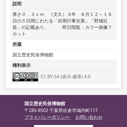
説明
厚さ０．３ｃｍ　（文久）３年　８月１２～１６
日の５日間にわたる「祈雨行事次第」「野城社
長」の記載あり。　　　即日閲覧：カラー画像７
カット
所蔵
国立歴史民俗博物館
権利表示
CC BY-SA (表示-継承) 4.0
国立歴史民俗博物館
〒285-8502 千葉県佐倉市城内町117
プライバシーポリシー
お問い合わせ