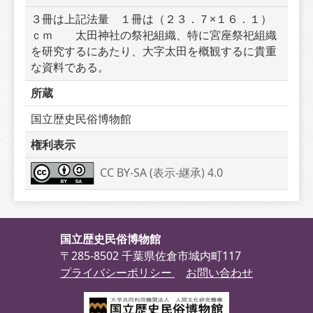
３冊は上記法量　１冊は（２３．７×１６．１）
ｃｍ　　太田神社の祭祀組織、特に宮座祭祀組織
を研究するにあたり、大字太田を概観するに貴重
な資料である。
所蔵
国立歴史民俗博物館
権利表示
CC BY-SA (表示-継承) 4.0
国立歴史民俗博物館
〒285-8502 千葉県佐倉市城内町117
プライバシーポリシー
お問い合わせ