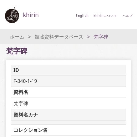
khirin
English
khirinについて
ヘルプ
ホーム
館蔵資料データベース
梵字碑
梵字碑
ID
F-340-1-19
資料名
梵字碑
資料名カナ
コレクション名