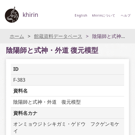
khirin
English
khirinについて
ヘルプ
ホーム
館蔵資料データベース
陰陽師と式神・外道 復元模型
陰陽師と式神・外道 復元模型
ID
F-383
資料名
陰陽師と式神・外道　復元模型
資料名カナ
オンミョウジトシキガミ・ゲドウ　フクゲンモケ
イ