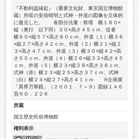
『不動利益縁起』（重要文化財、東京国立博物館
蔵）所収の安倍晴明と式神・外道の図像を立体的
に復元した。　　各部分法量：祭壇　横１８０×
縦（奥行　以下同）３０×高さ４５ｃｍ、従者　
横６０×縦５７×高さ８０ｃｍ、外道（１）横３６
×縦２７×高さ４２ｃｍ、外道（２）横２１×縦２
３×高さ４７ｃｍ、外道（３）横３０×縦４２×高
さ５０ｃｍ、外道（４）横２６×縦３３×高さ４５
ｃｍ、外道（５）横２３×縦２８×高さ３８ｃｍ、
式神（赤）横２３×縦２５×高さ３７ｃｍ、式神
（白）横２４×縦２７×高さ４１ｃｍ　　※企画展
「異界万華鏡」（２００１．７～９）図録１４６
頁ＮＯ．２２６
所蔵
国立歴史民俗博物館
権利表示