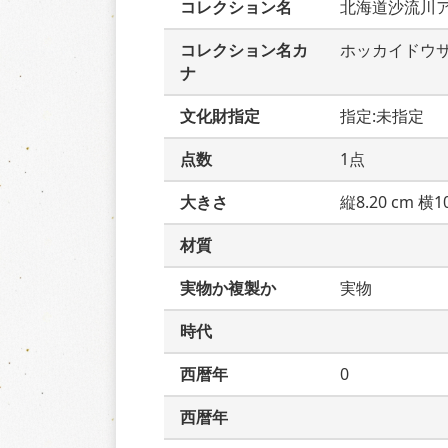
コレクション名
北海道沙流川
コレクション名カ
ホッカイドウ
ナ
文化財指定
指定:未指定
点数
1点
大きさ
縦8.20 cm 横10
材質
実物か複製か
実物
時代
西暦年
0
西暦年