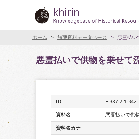
khirin
Knowledgebase of Historical Resourc
ホーム
館蔵資料データベース
悪霊払い
悪霊払いで供物を乗せて
ID
F-387-2-1-342
資料名
悪霊払いで供
資料名カナ