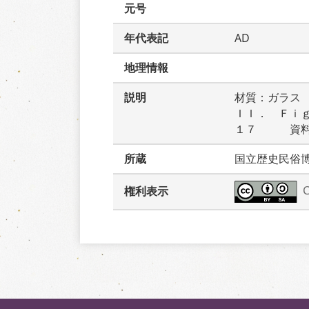
元号
年代表記
AD
地理情報
説明
材質：ガラス
ＩＩ．　Ｆｉ
１７　　　資
所蔵
国立歴史民俗
権利表示