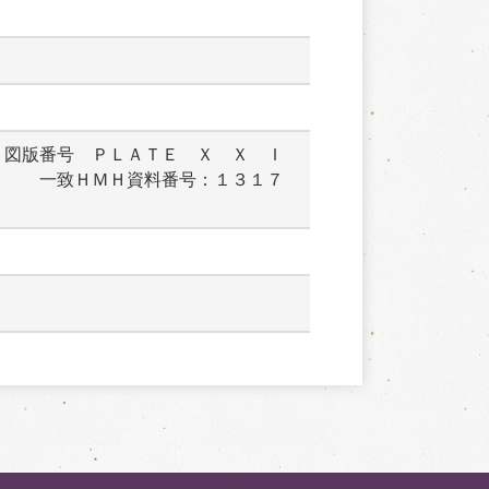
：図版番号　ＰＬＡＴＥ　Ｘ　Ｘ　Ｉ
９　　一致ＨＭＨ資料番号：１３１７