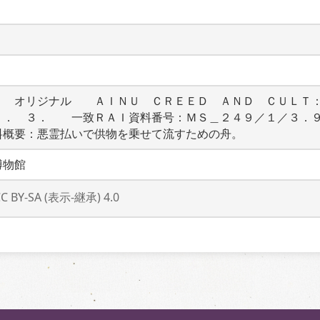
　　オリジナル　　ＡＩＮＵ　ＣＲＥＥＤ　ＡＮＤ　ＣＵＬＴ
ｇ．　３．　　一致ＲＡＩ資料番号：ＭＳ＿２４９／１／３．
料概要：悪霊払いで供物を乗せて流すための舟。
博物館
CC BY-SA (表示-継承) 4.0