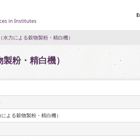
E
es in Institutes
（水力による穀物製粉・精白機）
物製粉・精白機）
6
力による穀物製粉・精白機）