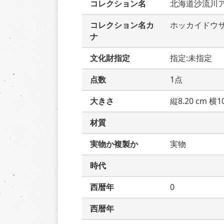
コレクション名
北海道沙流川
コレクション名カ
ホッカイドウ
ナ
文化財指定
指定:未指定
点数
1点
大きさ
縦8.20 cm 横10
材質
実物か複製か
実物
時代
西暦年
0
西暦年