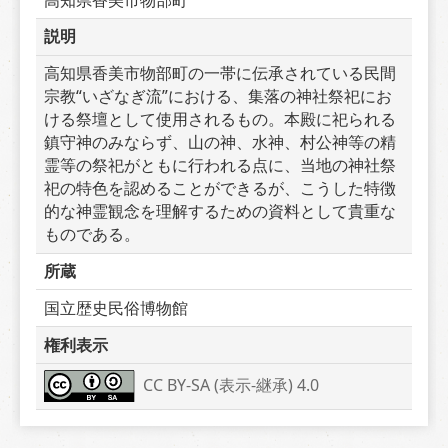
説明
高知県香美市物部町の一帯に伝承されている民間
宗教“いざなぎ流”における、集落の神社祭祀にお
ける祭壇として使用されるもの。本殿に祀られる
鎮守神のみならず、山の神、水神、村公神等の精
霊等の祭祀がともに行われる点に、当地の神社祭
祀の特色を認めることができるが、こうした特徴
的な神霊観念を理解するための資料として貴重な
ものである。
所蔵
国立歴史民俗博物館
権利表示
CC BY-SA (表示-継承) 4.0