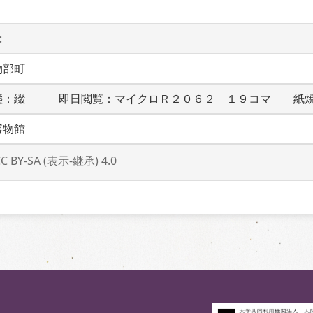
 
物部町
態：綴　　　即日閲覧：マイクロＲ２０６２　１９コマ　　紙
博物館
CC BY-SA (表示-継承) 4.0