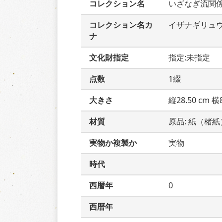
コレクション名
いざなぎ流関
コレクション名カ
イザナギリュ
ナ
文化財指定
指定:未指定
点数
1綴
大きさ
縦28.50 cm 横8
材質
原品: 紙（楮紙
実物か複製か
実物
時代
西暦年
0
西暦年