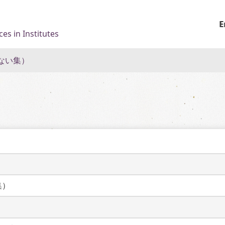
E
es in Institutes
ない集）
集）