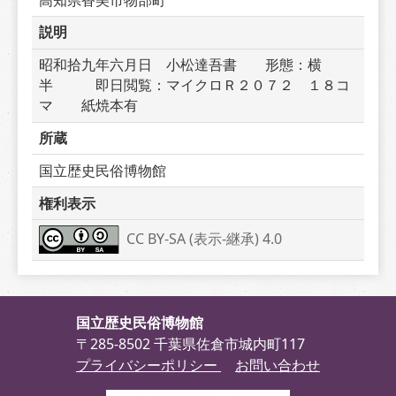
説明
昭和拾九年六月日　小松達吾書　　形態：横
半　　　即日閲覧：マイクロＲ２０７２　１８コ
マ　　紙焼本有
所蔵
国立歴史民俗博物館
権利表示
CC BY-SA (表示-継承) 4.0
国立歴史民俗博物館
〒285-8502 千葉県佐倉市城内町117
プライバシーポリシー
お問い合わせ