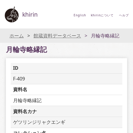
khirin
English
khirinについて
ヘルプ
ホーム
館蔵資料データベース
月輪寺略縁記
月輪寺略縁記
ID
F-409
資料名
月輪寺略縁記
資料名カナ
ゲツリンジリャクエンギ