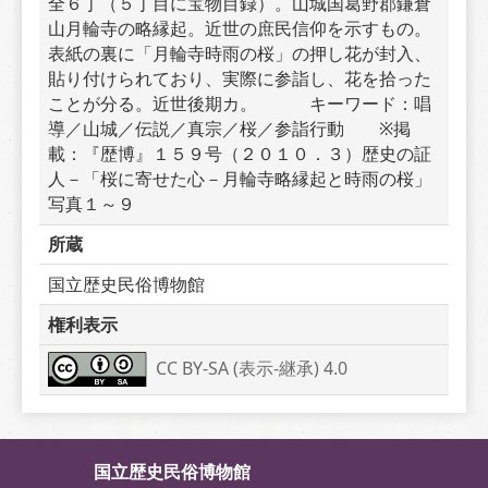
全６丁（５丁目に宝物目録）。山城国葛野郡鎌倉
山月輪寺の略縁起。近世の庶民信仰を示すもの。
表紙の裏に「月輪寺時雨の桜」の押し花が封入、
貼り付けられており、実際に参詣し、花を拾った
ことが分る。近世後期カ。　　　キーワード：唱
導／山城／伝説／真宗／桜／参詣行動　　※掲
載：『歴博』１５９号（２０１０．３）歴史の証
人－「桜に寄せた心－月輪寺略縁起と時雨の桜」
写真１～９
所蔵
国立歴史民俗博物館
権利表示
CC BY-SA (表示-継承) 4.0
国立歴史民俗博物館