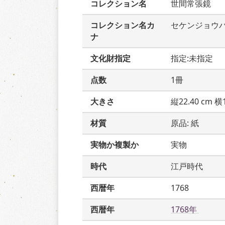
コレクション名
世間常張鏡
コレクション名カ
セケンジョウ
ナ
文化財指定
指定:未指定
点数
1冊
大きさ
縦22.40 cm 横1
材質
原品: 紙
実物か複製か
実物
時代
江戸時代
西暦年
1768
西暦年
1768年