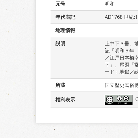
元号
明和
年代表記
AD1768 世紀:
地理情報
説明
上中下３冊。
記「明和５年
／江戸日本橋
下」。尾題「
ード：地獄／
所蔵
国立歴史民俗
権利表示