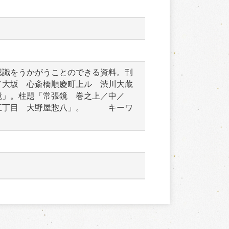
認識をうかがうことのできる資料。刊
／大坂　心斎橋順慶町上ル　渋川大蔵
鏡」。柱題「常張鏡　巻之上／中／
五丁目　大野屋惣八」。　　　キーワ