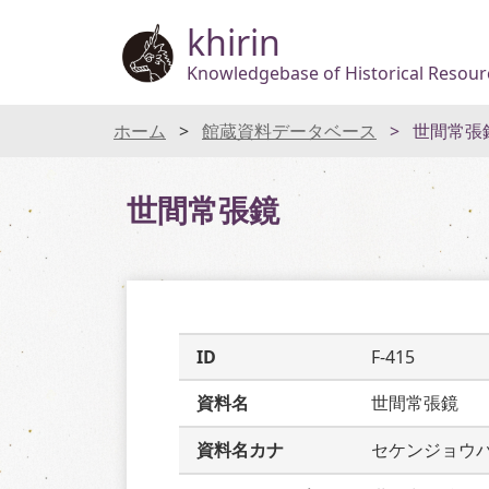
khirin
Knowledgebase of Historical Resourc
ホーム
館蔵資料データベース
世間常張
世間常張鏡
ID
F-415
資料名
世間常張鏡
資料名カナ
セケンジョウ