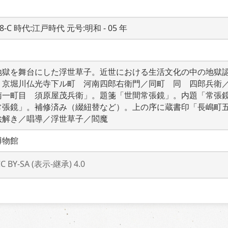
18-C 時代:江戸時代 元号:明和 - 05 年
地獄を舞台にした浮世草子。近世における生活文化の中の地獄
　京堀川仏光寺下ル町　河南四郎右衛門／同町　同　四郎兵衛
南一町目　須原屋茂兵衛」。題箋「世間常張鏡」。内題「常張
常張鏡」。補修済み（綴紐替など）。上の序に蔵書印「長嶋町
絵解き／唱導／浮世草子／閻魔
博物館
CC BY-SA (表示-継承) 4.0