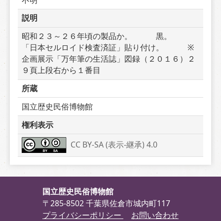
説明
昭和２３～２６年頃の製品か。　　　黒。　　　
「日本セルロイド検査済証」貼り付け。　　　※
企画展示「万年筆の生活誌」図録（２０１６）２
９頁上段右から１番目
所蔵
国立歴史民俗博物館
権利表示
CC BY-SA (表示-継承) 4.0
国立歴史民俗博物館
〒285-8502 千葉県佐倉市城内町117
プライバシーポリシー
お問い合わせ