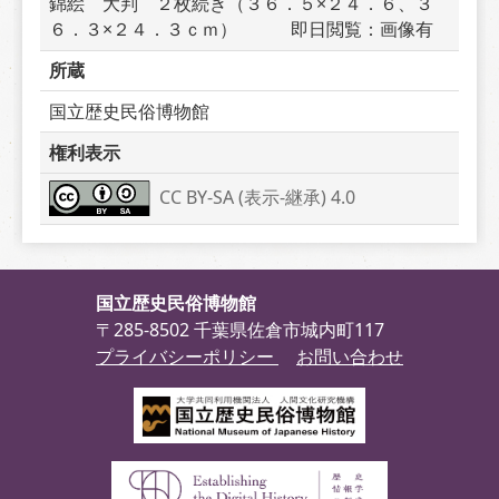
錦絵　大判　２枚続き（３６．５×２４．６、３
６．３×２４．３ｃｍ）　　　即日閲覧：画像有
所蔵
国立歴史民俗博物館
権利表示
CC BY-SA (表示-継承) 4.0
国立歴史民俗博物館
〒285-8502 千葉県佐倉市城内町117
プライバシーポリシー
お問い合わせ