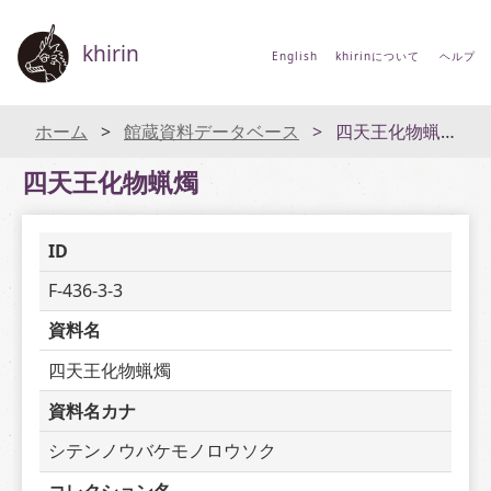
khirin
English
khirinについて
ヘルプ
ホーム
館蔵資料データベース
四天王化物蝋燭
四天王化物蝋燭
ID
F-436-3-3
資料名
四天王化物蝋燭
資料名カナ
シテンノウバケモノロウソク