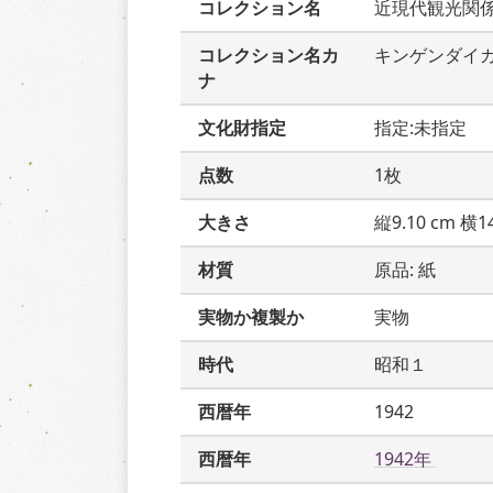
コレクション名
近現代観光関
コレクション名カ
キンゲンダイ
ナ
文化財指定
指定:未指定
点数
1枚
大きさ
縦9.10 cm 横14
材質
原品: 紙
実物か複製か
実物
時代
昭和１
西暦年
1942
西暦年
1942年