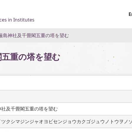
E
es in Institutes
厳島神社及千畳閣五重の塔を望む
閣五重の塔を望む
神社及千畳閣五重の塔を望む
イツクシマジンジャオヨビセンジョウカクゴジュウノトウヲノ