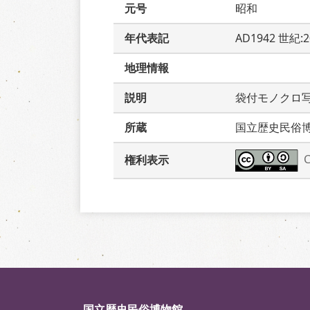
元号
昭和
年代表記
AD1942 世紀:
地理情報
説明
袋付モノクロ
所蔵
国立歴史民俗
権利表示
国立歴史民俗博物館