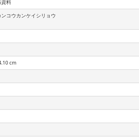
係資料
カンコウカンケイシリョウ
.10 cm