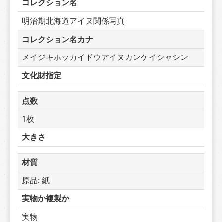
コレクション名
明治期北海道アイヌ関係写真
コレクション名カナ
メイジキホッカイドウアイヌカンケイシャシン
文化財指定
点数
1枚
大きさ
材質
原品: 紙
実物か複製か
実物