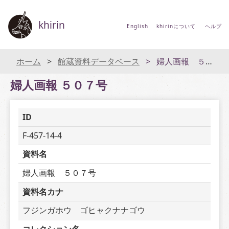
khirin
English
khirinについて
ヘルプ
ホーム
館蔵資料データベース
婦人画報 ５０７号
婦人画報 ５０７号
ID
F-457-14-4
資料名
婦人画報　５０７号
資料名カナ
フジンガホウ　ゴヒャクナナゴウ