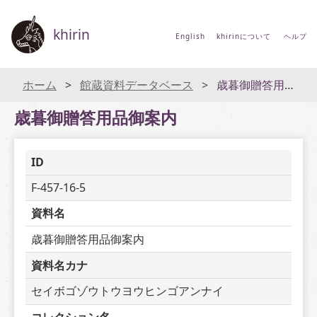
khirin
English
khirinについて
ヘルプ
ホーム
館蔵資料データベース
歳暮御贈答用品御案内
歳暮御贈答用品御案内
ID
F-457-16-5
資料名
歳暮御贈答用品御案内
資料名カナ
セイボゴゾウトウヨウヒンゴアンナイ