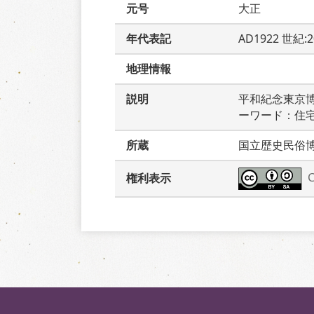
元号
大正
年代表記
AD1922 世紀:2
地理情報
説明
平和紀念東京
ーワード：住
所蔵
国立歴史民俗
権利表示