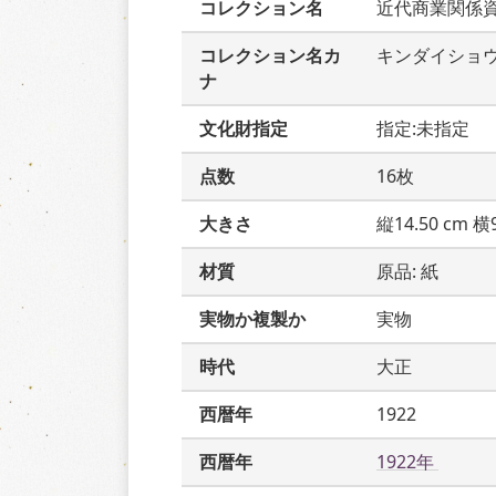
コレクション名
近代商業関係
コレクション名カ
キンダイショ
ナ
文化財指定
指定:未指定
点数
16枚
大きさ
縦14.50 cm 横9
材質
原品: 紙
実物か複製か
実物
時代
大正
西暦年
1922
西暦年
1922年