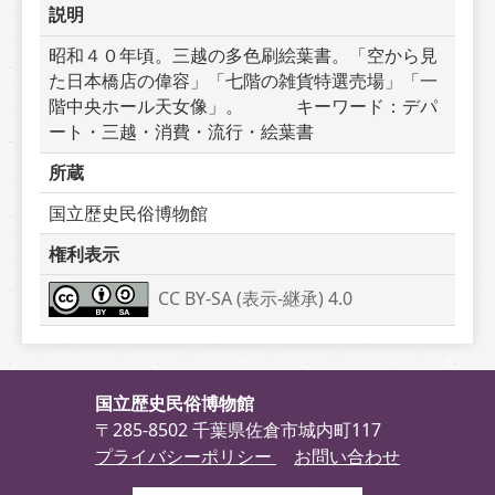
説明
昭和４０年頃。三越の多色刷絵葉書。「空から見
た日本橋店の偉容」「七階の雑貨特選売場」「一
階中央ホール天女像」。　　　キーワード：デパ
ート・三越・消費・流行・絵葉書
所蔵
国立歴史民俗博物館
権利表示
CC BY-SA (表示-継承) 4.0
国立歴史民俗博物館
〒285-8502 千葉県佐倉市城内町117
プライバシーポリシー
お問い合わせ