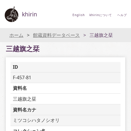
khirin
English
khirinについて
ヘルプ
ホーム
館蔵資料データベース
三越旗之栞
三越旗之栞
ID
F-457-81
資料名
三越旗之栞
資料名カナ
ミツコシハタノシオリ