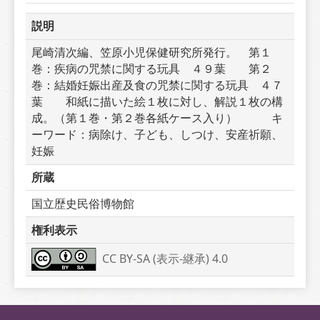
説明
尾崎清次編、笠原小児保健研究所発行。　第１
巻：疾病の咒禁に関する玩具　４９葉　　第２
巻：結婚妊娠出産及食の咒禁に関する玩具　４７
葉　　和紙に描いた絵１枚に対し、解説１枚の構
成。（第１巻・第２巻各紙ケース入り）　　　キ
ーワード：病除け、子ども、しつけ、安産祈願、
妊娠
所蔵
国立歴史民俗博物館
権利表示
CC BY-SA (表示-継承) 4.0