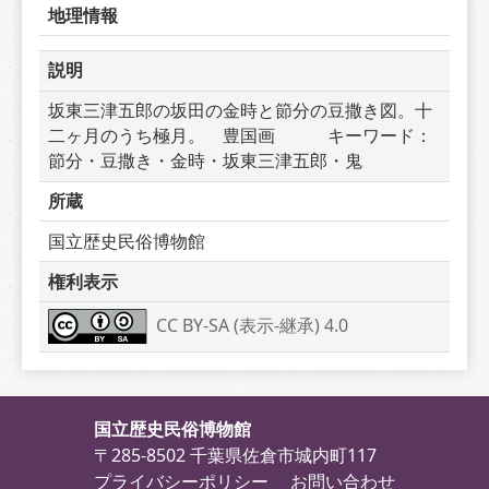
地理情報
説明
坂東三津五郎の坂田の金時と節分の豆撒き図。十
二ヶ月のうち極月。　豊国画　　　キーワード：
節分・豆撒き・金時・坂東三津五郎・鬼
所蔵
国立歴史民俗博物館
権利表示
CC BY-SA (表示-継承) 4.0
国立歴史民俗博物館
〒285-8502 千葉県佐倉市城内町117
プライバシーポリシー
お問い合わせ