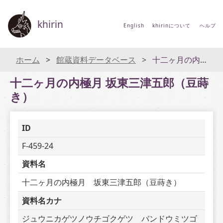
khirin
English
khirinについて
ヘルプ
ホーム
館蔵資料データベース
十二ヶ月の内極月 坂東三津五郎（豆蒔き）
十二ヶ月の内極月 坂東三津五郎（豆蒔
き）
ID
F-459-24
資料名
十二ヶ月の内極月　坂東三津五郎（豆蒔き）
資料名カナ
ジュウニカゲツノウチゴクゲツ　バンドウミツゴ