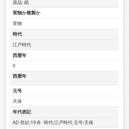
原品: 紙
実物か複製か
実物
時代
江戸時代
西暦年
0
西暦年
元号
天保
年代表記
AD 世紀:19-B-  時代:江戸時代 元号:天保