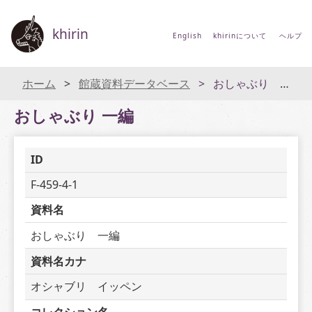
khirin
English
khirinについて
ヘルプ
ホーム
館蔵資料データベース
おしゃぶり 一編
おしゃぶり 一編
ID
F-459-4-1
資料名
おしゃぶり　一編
資料名カナ
オシャブリ　イッペン