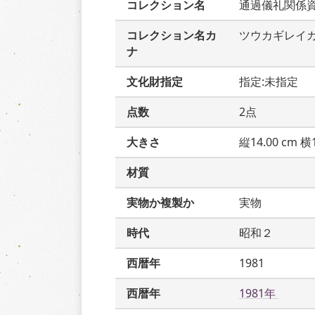
コレクション名
通過儀礼関係
コレクション名カ
ツウカギレイ
ナ
文化財指定
指定:未指定
点数
2点
大きさ
縦14.00 cm 横1
材質
実物か複製か
実物
時代
昭和２
西暦年
1981
西暦年
1981年