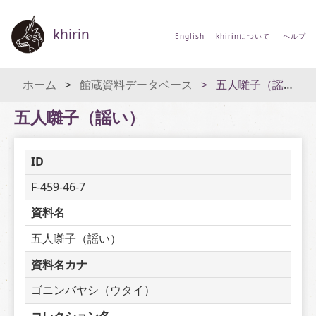
khirin
English
khirinについて
ヘルプ
ホーム
館蔵資料データベース
五人囃子（謡い）
五人囃子（謡い）
ID
F-459-46-7
資料名
五人囃子（謡い）
資料名カナ
ゴニンバヤシ（ウタイ）