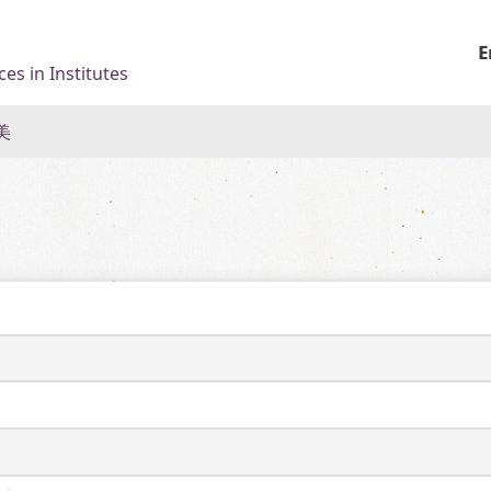
E
es in Institutes
美