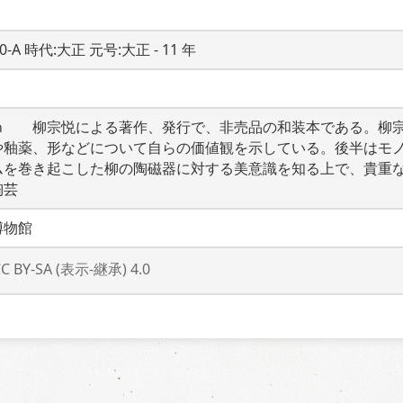
20-A 時代:大正 元号:大正 - 11 年
ｍ　　柳宗悦による著作、発行で、非売品の和装本である。柳
や釉薬、形などについて自らの価値観を示している。後半はモ
ムを巻き起こした柳の陶磁器に対する美意識を知る上で、貴重
陶芸
博物館
CC BY-SA (表示-継承) 4.0