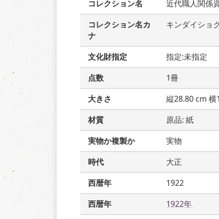
コレクション名
近代職人関係
コレクション名カ
キンダイショ
ナ
文化財指定
指定:未指定
点数
1冊
大きさ
縦28.80 cm 横1
材質
原品: 紙
実物か複製か
実物
時代
大正
西暦年
1922
西暦年
1922年