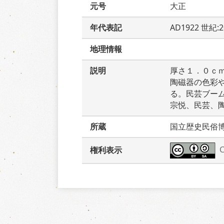
元号
大正
年代表記
AD1922 世紀:
地理情報
説明
厚さ１．０ｃ
陶磁器の色彩
る。民芸ブー
宗悦、民芸、
所蔵
国立歴史民俗
権利表示