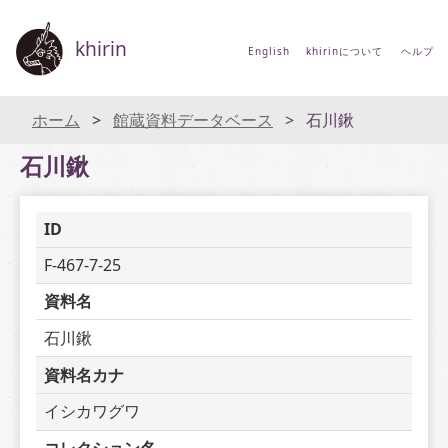
khirin
English
khirinについて
ヘルプ
ホーム
館蔵資料データベース
石川鍬
石川鍬
ID
F-467-7-25
資料名
石川鍬
資料名カナ
イシカワグワ