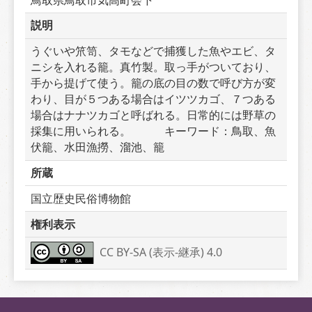
説明
うぐいや笊笥、タモなどで捕獲した魚やエビ、タ
ニシを入れる籠。真竹製。取っ手がついており、
手から提げて使う。籠の底の目の数で呼び方が変
わり、目が５つある場合はイツツカゴ、７つある
場合はナナツカゴと呼ばれる。日常的には野草の
採集に用いられる。　　　キーワード：鳥取、魚
伏籠、水田漁撈、溜池、籠
所蔵
国立歴史民俗博物館
権利表示
CC BY-SA (表示-継承) 4.0