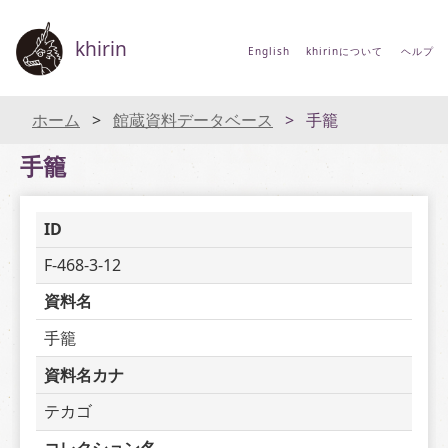
khirin
English
khirinについて
ヘルプ
ホーム
館蔵資料データベース
手籠
手籠
ID
F-468-3-12
資料名
手籠
資料名カナ
テカゴ