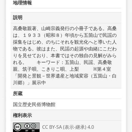
地理情報
説明
高桑敬親著、山崎宗義発行の小冊子である。高桑
は、１９３３（昭和８）年頃から五箇山で民謡の
採集をはじめ、のちにそれを観光化へと導いた人
物である。彼はまた、民謡の起源や由緒にこだわ
りを見せており、本書ではその独自の見解がみら
れる。　　キーワード：五箇山、民謡、高桑敬
親、筑子唄、こきりこ唄、上梨　　　※第４室
「開発と景観－世界遺産と地域変容（五箇山・白
川郷）」展示中
所蔵
国立歴史民俗博物館
権利表示
CC BY-SA (表示-継承) 4.0