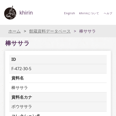
khirin
English
khirinについて
ヘルプ
ホーム
館蔵資料データベース
棒ササラ
棒ササラ
ID
F-472-30-5
資料名
棒ササラ
資料名カナ
ボウササラ