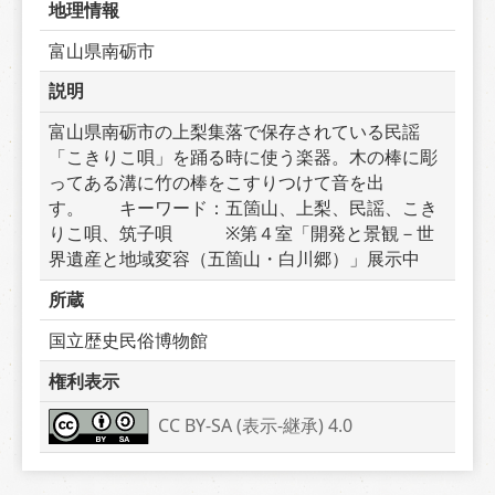
地理情報
富山県南砺市
説明
富山県南砺市の上梨集落で保存されている民謡
「こきりこ唄」を踊る時に使う楽器。木の棒に彫
ってある溝に竹の棒をこすりつけて音を出
す。　　キーワード：五箇山、上梨、民謡、こき
りこ唄、筑子唄　　　※第４室「開発と景観－世
界遺産と地域変容（五箇山・白川郷）」展示中
所蔵
国立歴史民俗博物館
権利表示
CC BY-SA (表示-継承) 4.0