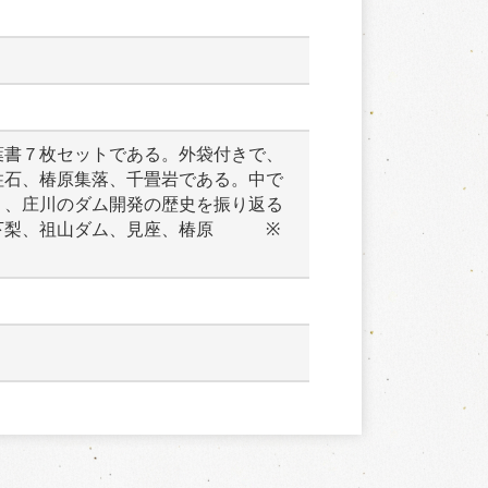
葉書７枚セットである。外袋付きで、
柱石、椿原集落、千畳岩である。中で
り、庄川のダム開発の歴史を振り返る
下梨、祖山ダム、見座、椿原　　　※