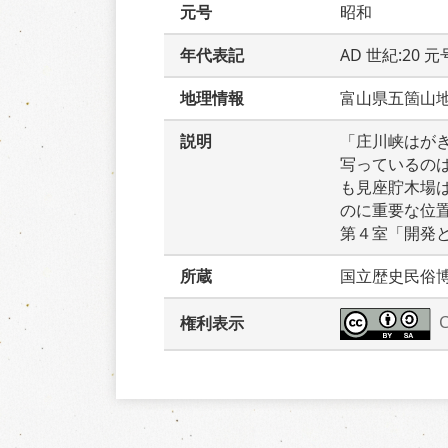
元号
昭和
年代表記
AD 世紀:20 
地理情報
富山県五箇山
説明
「庄川峡はが
写っているの
も見座貯木場
のに重要な位
第４室「開発
所蔵
国立歴史民俗
権利表示