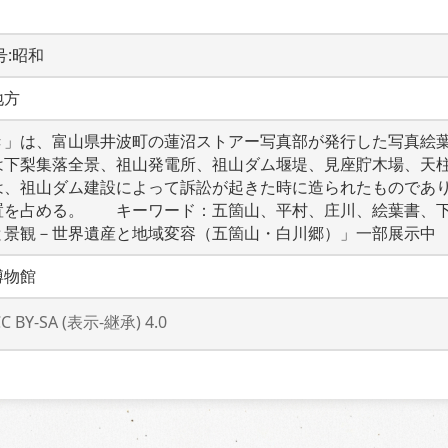
元号:昭和
地方
き」は、富山県井波町の蓮沼ストアー写真部が発行した写真絵
は下梨集落全景、祖山発電所、祖山ダム堰堤、見座貯木場、天
は、祖山ダム建設によって訴訟が起きた時に造られたものであ
置を占める。　　キーワード：五箇山、平村、庄川、絵葉書、
と景観－世界遺産と地域変容（五箇山・白川郷）」一部展示中
博物館
CC BY-SA (表示-継承) 4.0