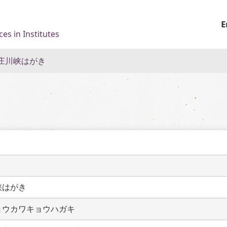
E
es in Institutes
庄川峡はがき
峡はがき
ョウカワキョウハガキ