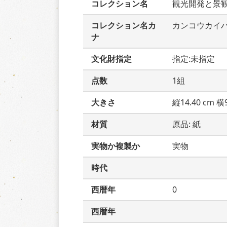
コレクション名
観光開発と景
コレクション名カ
カンコウカイ
ナ
文化財指定
指定:未指定
点数
1組
大きさ
縦14.40 cm 横9
材質
原品: 紙
実物か複製か
実物
時代
西暦年
0
西暦年