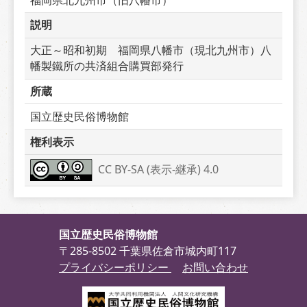
説明
大正～昭和初期　福岡県八幡市（現北九州市）八
幡製鐵所の共済組合購買部発行
所蔵
国立歴史民俗博物館
権利表示
CC BY-SA (表示-継承) 4.0
国立歴史民俗博物館
〒285-8502 千葉県佐倉市城内町117
プライバシーポリシー
お問い合わせ