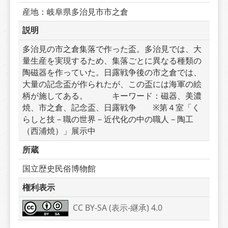
産地：岐阜県多治見市市之倉
説明
多治見の市之倉集落で作った盃。多治見では、大
量生産を実現するため、集落ごとに異なる種類の
陶磁器を作っていた。日露戦争後の市之倉では、
大量の記念盃が作られたが、この盃には海軍の絵
柄が施してある。　　　キーワード：磁器、美濃
焼、市之倉、記念盃、日露戦争　　※第４室「く
らしと技－職の世界－近代化の中の職人－陶工
（西浦焼）」展示中
所蔵
国立歴史民俗博物館
権利表示
CC BY-SA (表示-継承) 4.0