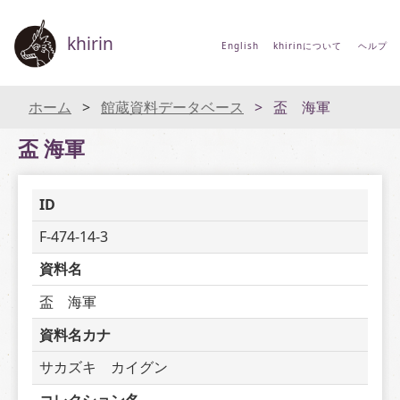
khirin
English
khirinについて
ヘルプ
ホーム
館蔵資料データベース
盃 海軍
盃 海軍
ID
F-474-14-3
資料名
盃　海軍
資料名カナ
サカズキ　カイグン