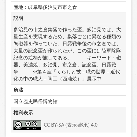
産地：岐阜県多治見市市之倉
説明
多治見の市之倉集落で作った盃。多治見では、大
量生産を実現するため、集落ごとに異なる種類の
陶磁器を作っていた。日露戦争後の市之倉では、
大量の記念盃が作られたが、この盃には陸軍除隊
紀念の絵柄が施してある。　　　キーワード：磁
器、美濃焼、多治見、市之倉、記念盃、日露戦
争　　　※第４室「くらしと技－職の世界－近代
化の中の職人－陶工（西浦焼）」展示中
所蔵
国立歴史民俗博物館
権利表示
CC BY-SA (表示-継承) 4.0