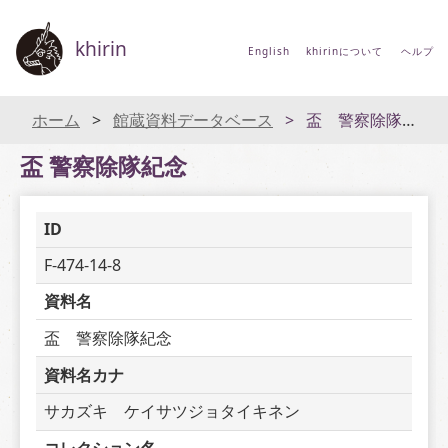
khirin
English
khirinについて
ヘルプ
ホーム
館蔵資料データベース
盃 警察除隊紀念
盃 警察除隊紀念
ID
F-474-14-8
資料名
盃　警察除隊紀念
資料名カナ
サカズキ　ケイサツジョタイキネン