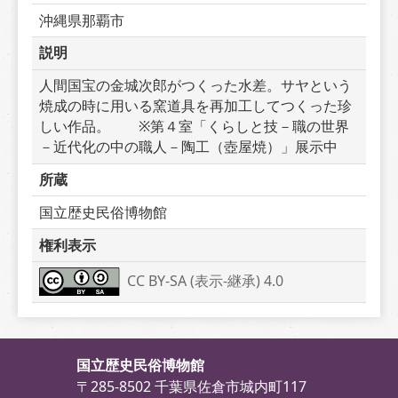
沖縄県那覇市
説明
人間国宝の金城次郎がつくった水差。サヤという
焼成の時に用いる窯道具を再加工してつくった珍
しい作品。　　※第４室「くらしと技－職の世界
－近代化の中の職人－陶工（壺屋焼）」展示中
所蔵
国立歴史民俗博物館
権利表示
CC BY-SA (表示-継承) 4.0
国立歴史民俗博物館
〒285-8502 千葉県佐倉市城内町117