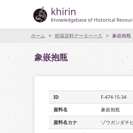
khirin
Knowledgebase of Historical Resourc
ホーム
館蔵資料データベース
象嵌抱瓶
象嵌抱瓶
ID
F-474-15-34
資料名
象嵌抱瓶
資料名カナ
ゾウガンダチ