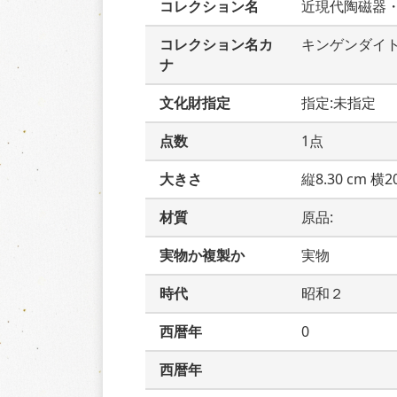
コレクション名
近現代陶磁器
コレクション名カ
キンゲンダイ
ナ
文化財指定
指定:未指定
点数
1点
大きさ
縦8.30 cm 横20
材質
原品:  
実物か複製か
実物
時代
昭和２
西暦年
0
西暦年