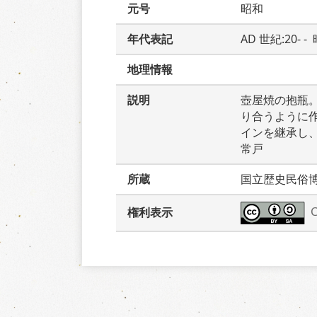
元号
昭和
年代表記
AD 世紀:20- 
地理情報
説明
壺屋焼の抱瓶
り合うように
インを継承し
常戸
所蔵
国立歴史民俗
権利表示