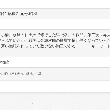
-  時代:昭和２ 元号:昭和
。小橋川永昌の仁王窯で修行した島袋常戸の作品。第二次世界
作られていたが、戦後は金城次郎の影響で幅が厚くなっていっ
、薄い抱瓶を作っていた数少ない陶工である。　　　キーワー
博物館
CC BY-SA (表示-継承) 4.0