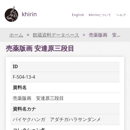
khirin
English
khirinについて
ヘルプ
ホーム
館蔵資料データベース
売薬版画 安達原三段目
売薬版画 安達原三段目
ID
F-504-13-4
資料名
売薬版画　安達原三段目
資料名カナ
バイヤクハンガ　アダチガハラサンダンメ