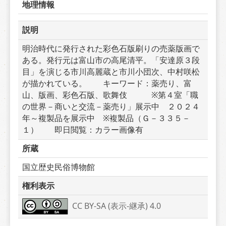
地理情報
説明
明治時代に発行された彩色石版刷りの売薬版画で
ある。発行元は富山市の高尾清平。「安達原３段
目」を演じる市川高麗蔵と市川小団次、中村咲松
が描かれている。　　キーワード：薬売り、富
山、版画、彩色石版、歌舞伎　　　※第４室「職
の世界－商いと交流－薬売り」展示中　２０２４
年～複製品を展示中　※複製品（Ｇ－３３５－
１）　　即日閲覧：カラー画像有
所蔵
国立歴史民俗博物館
権利表示
CC BY-SA (表示-継承) 4.0