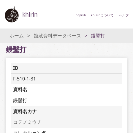
khirin
English
khirinについて
ヘルプ
ホーム
館蔵資料データベース
鏝鑿打
鏝鑿打
ID
F-510-1-31
資料名
鏝鑿打
資料名カナ
コテノミウチ