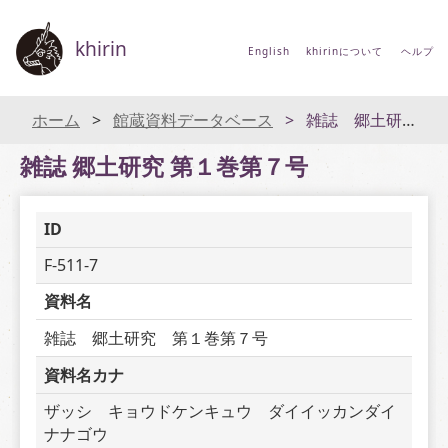
khirin
English
khirinについて
ヘルプ
ホーム
館蔵資料データベース
雑誌 郷土研究 第１巻第７号
雑誌 郷土研究 第１巻第７号
ID
F-511-7
資料名
雑誌　郷土研究　第１巻第７号
資料名カナ
ザッシ　キョウドケンキュウ　ダイイッカンダイ
ナナゴウ