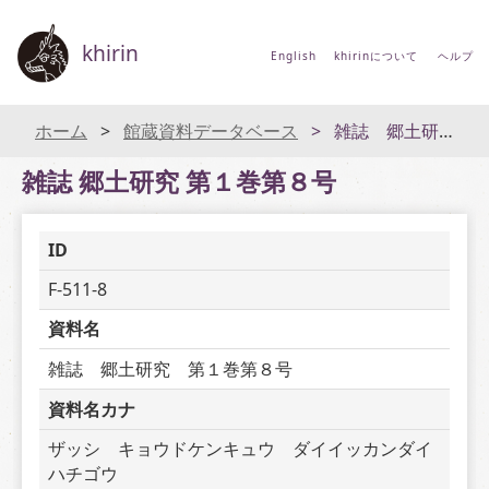
khirin
English
khirinについて
ヘルプ
ホーム
館蔵資料データベース
雑誌 郷土研究 第１巻第８号
雑誌 郷土研究 第１巻第８号
ID
F-511-8
資料名
雑誌　郷土研究　第１巻第８号
資料名カナ
ザッシ　キョウドケンキュウ　ダイイッカンダイ
ハチゴウ