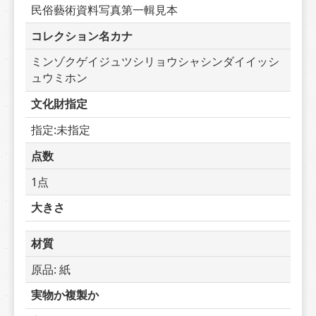
民俗藝術資料写真第一輯見本
コレクション名カナ
ミンゾクゲイジュツシリョウシャシンダイイッシ
ュウミホン
文化財指定
指定:未指定
点数
1点
大きさ
材質
原品: 紙
実物か複製か