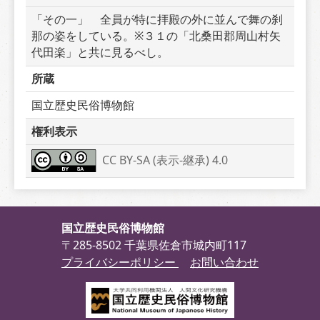
「その一」　全員が特に拝殿の外に並んで舞の刹
那の姿をしている。※３１の「北桑田郡周山村矢
代田楽」と共に見るべし。
所蔵
国立歴史民俗博物館
権利表示
CC BY-SA (表示-継承) 4.0
国立歴史民俗博物館
〒285-8502 千葉県佐倉市城内町117
プライバシーポリシー
お問い合わせ