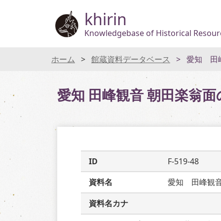
khirin
Knowledgebase of Historical Resourc
ホーム
館蔵資料データベース
愛知 田
愛知 田峰観音 朝田楽翁面
ID
F-519-48
資料名
愛知　田峰観
資料名カナ