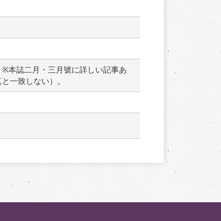
　※本誌二月・三月號に詳しい記事あ
真と一致しない）。