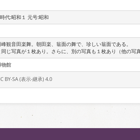
-  時代:昭和１ 元号:昭和
田峰観音田楽舞。朝田楽、翁面の舞で、珍しい翁面である。　
と同じ写真が１枚あり。さらに、別の写真も１枚あり（他の写
博物館
CC BY-SA (表示-継承) 4.0