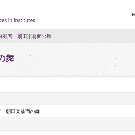
E
es in Institutes
峰観音 朝田楽翁面の舞
の舞
音　朝田楽翁面の舞