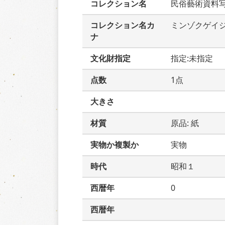
コレクション名
民俗藝術資料
コレクション名カ
ミンゾクゲイ
ナ
文化財指定
指定:未指定
点数
1点
大きさ
材質
原品: 紙
実物か複製か
実物
時代
昭和１
西暦年
0
西暦年