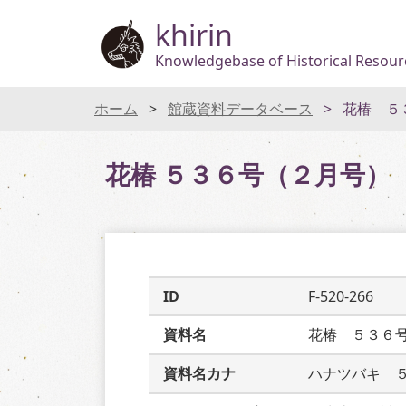
khirin
Knowledgebase of Historical Resourc
ホーム
館蔵資料データベース
花椿 ５
花椿 ５３６号（２月号）
ID
F-520-266
資料名
花椿　５３６
資料名カナ
ハナツバキ　