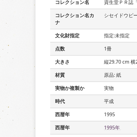
コレクション名
資生堂ＰＲ誌
コレクション名カ
シセイドウピ
ナ
文化財指定
指定:未指定
点数
1冊
大きさ
縦29.70 cm 横2
材質
原品: 紙
実物か複製か
実物
時代
平成
西暦年
1995
西暦年
1995年