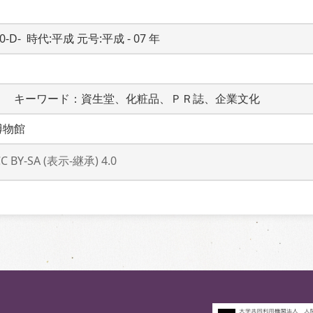
0-D-  時代:平成 元号:平成 - 07 年
　　キーワード：資生堂、化粧品、ＰＲ誌、企業文化
博物館
CC BY-SA (表示-継承) 4.0