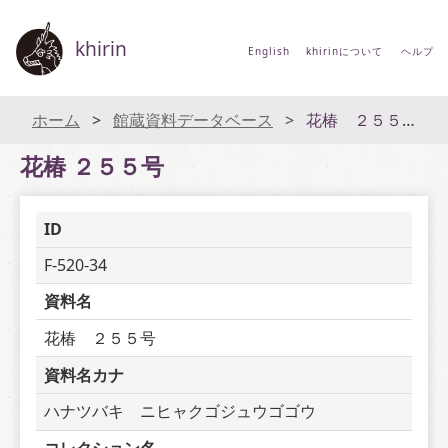
khirin
English
khirinについて
ヘルプ
ホーム
館蔵資料データベース
花椿 ２５５号
花椿 ２５５号
ID
F-520-34
資料名
花椿　２５５号
資料名カナ
ハナツバキ　ニヒャクゴジュウゴゴウ