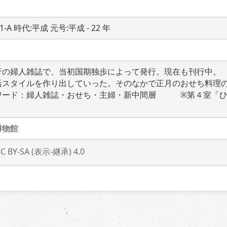
21-A 時代:平成 元号:平成 - 22 年
行の婦人雑誌で、当初国期独歩によって発行。現在も刊行中。
活スタイルを作り出していった。そのなかで正月のおせち料理
ワード：婦人雑誌・おせち・主婦・新中間層　　　※第４室「
博物館
CC BY-SA (表示-継承) 4.0