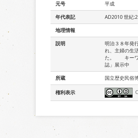
元号
平成
年代表記
AD2010 世紀:
地理情報
説明
明治３８年発
れ、主婦の生
た。　　キー
誌」展示中
所蔵
国立歴史民俗
権利表示