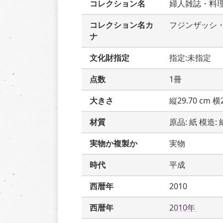
コレクション名
婦人雑誌・料
コレクション名カ
フジンザッシ
ナ
文化財指定
指定:未指定
点数
1冊
大きさ
縦29.70 cm 横2
材質
原品: 紙 模造: 
実物か複製か
実物
時代
平成
西暦年
2010
西暦年
2010年