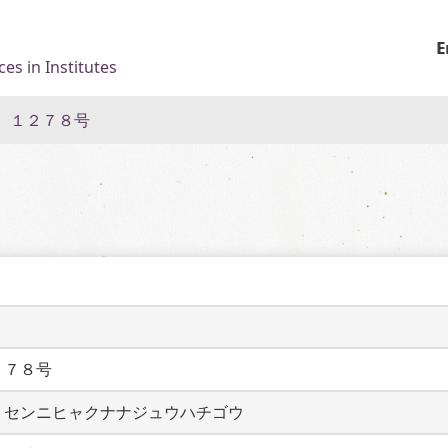
E
es in Institutes
 １２７８号
２７８号
　センニヒャクナナジュウハチゴウ