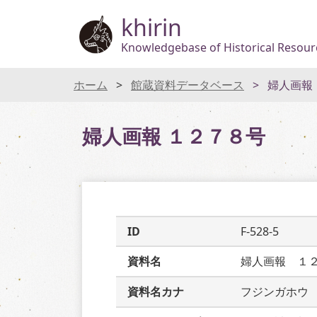
khirin
Knowledgebase of Historical Resourc
ホーム
館蔵資料データベース
婦人画報
婦人画報 １２７８号
ID
F-528-5
資料名
婦人画報　１
資料名カナ
フジンガホウ