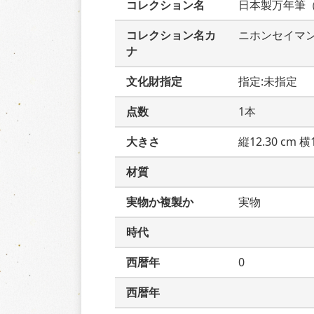
コレクション名
日本製万年筆
コレクション名カ
ニホンセイマ
ナ
文化財指定
指定:未指定
点数
1本
大きさ
縦12.30 cm 横1
材質
実物か複製か
実物
時代
西暦年
0
西暦年