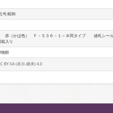
  元号:昭和
　　赤（かば色）　Ｆ－５３６－１～８同タイプ　　値札シー
同箱入り
博物館
CC BY-SA (表示-継承) 4.0