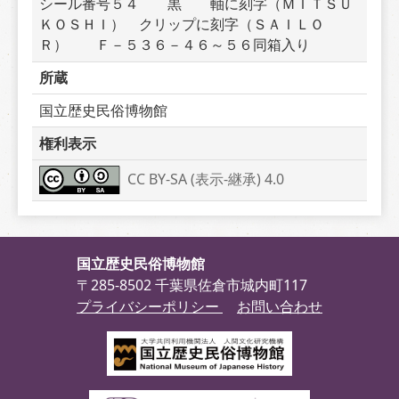
シール番号５４　　黒　　軸に刻字（ＭＩＴＳＵ
ＫＯＳＨＩ）　クリップに刻字（ＳＡＩＬＯ
Ｒ）　　Ｆ－５３６－４６～５６同箱入り
所蔵
国立歴史民俗博物館
権利表示
CC BY-SA (表示-継承) 4.0
国立歴史民俗博物館
〒285-8502 千葉県佐倉市城内町117
プライバシーポリシー
お問い合わせ