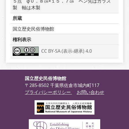
５点　φ０．８㎝×１５．７㎝　ペン先はガラス
製　軸は木製
所蔵
国立歴史民俗博物館
権利表示
CC BY-SA (表示-継承) 4.0
国立歴史民俗博物館
〒285-8502 千葉県佐倉市城内町117
プライバシーポリシー
お問い合わせ