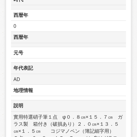
西暦年
0
西暦年
元号
年代表記
AD
地理情報
説明
實用特選硝子筆１点　φ０．８㎝×１５．７㎝　ガ
ラス製　箱付き（破損あり）２．０㎝×１３．５
㎝×１．５㎝　　コジマノペン（簿記細字用）　